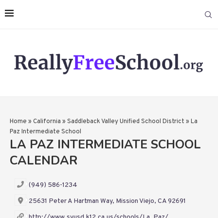
Home
»
California
»
Saddleback Valley Unified School District
»
La
Paz Intermediate School
LA PAZ INTERMEDIATE SCHOOL
CALENDAR
(949) 586-1234
25631 Peter A Hartman Way, Mission Viejo, CA 92691
http://www.svusd.k12.ca.us/schools/La_Paz/